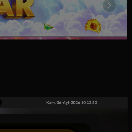
Kam, 06-Agt-2026 10.12.52
 ketidaknyamanan yang mungkin ditimbulkan.
Pemeliharaan Terjadwal: MarbleX pa