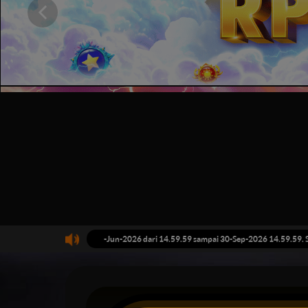
tual Sports pada 30-Jun-2026 dari 14.59.59 sampai 30-Sep-2026 14.59.59. Selama w