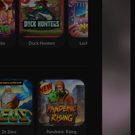
ito
Duck Hunters
Lucky Neko
Ze Zeus
Pandemic Rising