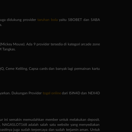
ga didukung provider
taruhan bola
yaitu SBOBET dan SABA
a.
ickey Mouse). Ada 9 provider tersedia di kategori arcade zone
M Tangkas.
Q, Ceme Keliling, Capsa cards dan banyak lagi permainan kartu
yarkan. Dukungan Provider
togel online
dari ISIN4D dan NEX4D
 fitur ini semakin memudahkan member untuk melakukan deposit.
, NAGASLOT168 adalah salah satu website yang menyediakan
astinya juga sudah terpercaya dan sudah terjamin aman. Untuk