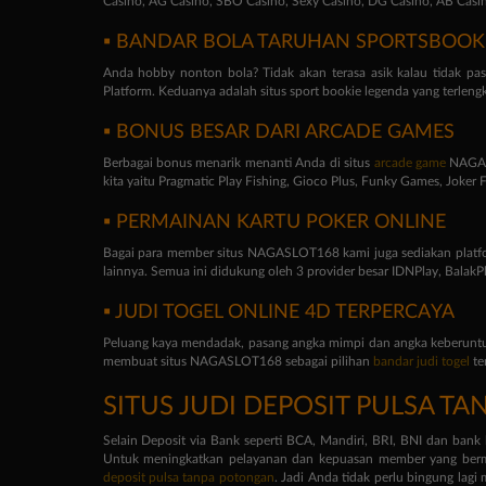
Casino, AG Casino, SBO Casino, Sexy Casino, DG Casino, AB Casi
▪ BANDAR BOLA TARUHAN SPORTSBOOK
Anda hobby nonton bola? Tidak akan terasa asik kalau tidak pas
Platform. Keduanya adalah situs sport bookie legenda yang terlen
▪ BONUS BESAR DARI ARCADE GAMES
Berbagai bonus menarik menanti Anda di situs
arcade game
NAGASL
kita yaitu Pragmatic Play Fishing, Gioco Plus, Funky Games, Joke
▪ PERMAINAN KARTU POKER ONLINE
Bagai para member situs NAGASLOT168 kami juga sediakan platf
lainnya. Semua ini didukung oleh 3 provider besar IDNPlay, Balak
▪ JUDI TOGEL ONLINE 4D TERPERCAYA
Peluang kaya mendadak, pasang angka mimpi dan angka keberunt
membuat situs NAGASLOT168 sebagai pilihan
bandar judi togel
ter
SITUS JUDI DEPOSIT PULSA T
Selain Deposit via Bank seperti BCA, Mandiri, BRI, BNI dan ban
Untuk meningkatkan pelayanan dan kepuasan member yang berm
deposit pulsa tanpa potongan
. Jadi Anda tidak perlu bingung lagi