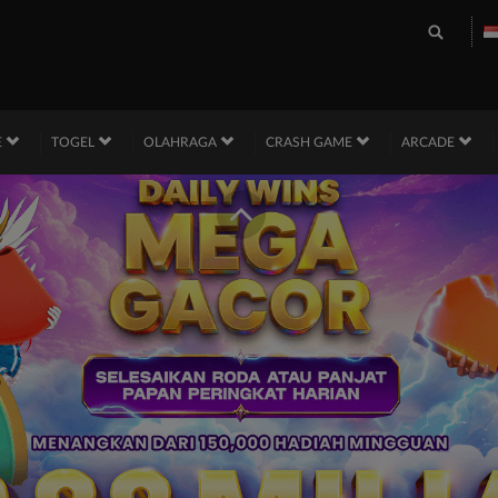
E
TOGEL
OLAHRAGA
CRASH GAME
ARCADE